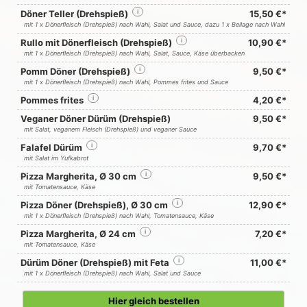
Döner Teller (Drehspieß)
i
15,50 €*
mit 1 x Dönerfleisch (Drehspieß) nach Wahl, Salat und Sauce, dazu 1 x Beilage nach Wahl
Rullo mit Dönerfleisch (Drehspieß)
i
10,90 €*
mit 1 x Dönerfleisch (Drehspieß) nach Wahl, Salat, Sauce, Käse überbacken
Pomm Döner (Drehspieß)
i
9,50 €*
mit 1 x Dönerfleisch (Drehspieß) nach Wahl, Pommes frites und Sauce
Pommes frites
i
4,20 €*
Veganer Döner Dürüm (Drehspieß)
9,50 €*
mit Salat, veganem Fleisch (Drehspieß) und veganer Sauce
Falafel Dürüm
i
9,70 €*
mit Salat im Yufkabrot
Pizza Margherita, Ø 30 cm
i
9,50 €*
mit Tomatensauce, Käse
Pizza Döner (Drehspieß), Ø 30 cm
i
12,90 €*
mit 1 x Dönerfleisch (Drehspieß) nach Wahl, Tomatensauce, Käse
Pizza Margherita, Ø 24 cm
i
7,20 €*
mit Tomatensauce, Käse
Dürüm Döner (Drehspieß) mit Feta
i
11,00 €*
mit 1 x Dönerfleisch (Drehspieß) nach Wahl, Salat und Sauce
Hier gleich bestellen