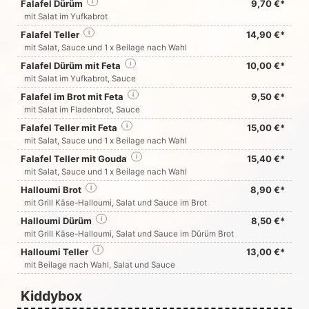
Falafel Dürüm
i
9,70 €*
mit Salat im Yufkabrot
Falafel Teller
i
14,90 €*
mit Salat, Sauce und 1 x Beilage nach Wahl
Falafel Dürüm mit Feta
i
10,00 €*
mit Salat im Yufkabrot, Sauce
Falafel im Brot mit Feta
i
9,50 €*
mit Salat im Fladenbrot, Sauce
Falafel Teller mit Feta
i
15,00 €*
mit Salat, Sauce und 1 x Beilage nach Wahl
Falafel Teller mit Gouda
i
15,40 €*
mit Salat, Sauce und 1 x Beilage nach Wahl
Halloumi Brot
i
8,90 €*
mit Grill Käse-Halloumi, Salat und Sauce im Brot
Halloumi Dürüm
i
8,50 €*
mit Grill Käse-Halloumi, Salat und Sauce im Dürüm Brot
Halloumi Teller
i
13,00 €*
mit Beilage nach Wahl, Salat und Sauce
Kiddybox