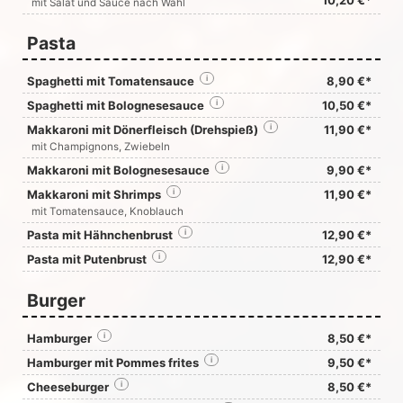
10,20 €*
mit Salat und Sauce nach Wahl
Pasta
Spaghetti mit Tomatensauce
i
8,90 €*
Spaghetti mit Bolognesesauce
i
10,50 €*
Makkaroni mit Dönerfleisch (Drehspieß)
i
11,90 €*
mit Champignons, Zwiebeln
Makkaroni mit Bolognesesauce
i
9,90 €*
Makkaroni mit Shrimps
i
11,90 €*
mit Tomatensauce, Knoblauch
Pasta mit Hähnchenbrust
i
12,90 €*
Pasta mit Putenbrust
i
12,90 €*
Burger
Hamburger
i
8,50 €*
Hamburger mit Pommes frites
i
9,50 €*
Cheeseburger
i
8,50 €*