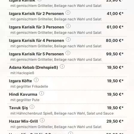
Izgara Karisik
23,90 €*
mit gemischtem Grillteller, Beilage nach Wahl und Salat
Izgara Karisik für 2 Personen
i
41,00 €*
mit gemischtem Grillteller, Beilage nach Wahl und Salat
Izgara Karisik für 3 Personen
i
61,00 €*
mit gemischtem Grillteller, Beilage nach Wahl und Salat
Izgara Karisik für 4 Personen
i
80,00 €*
mit gemischtem Grillteller, Beilage nach Wahl und Salat
Izgara Karisik für 5 Personen
i
99,50 €*
mit gemischtem Grillteller, Beilage nach Wahl und Salat
Adana Kebab (Drehspieß)
i
19,50 €*
mit Hackspieß
Izgara Köfte
i
19,50 €*
mit gegrillter Frikadelle
Hindi Kavurma
i
19,50 €*
mit gegrillter Pute
Tavuk Şiş
i
19,50 €*
mit Hähnchenbrust Spieß, Beilage nach Wahl, Salat und Sauce
Hazar Mix-Grill
i
29,50 €*
mit gemischtem Grillteller, Beilage nach Wahl und Salat
i