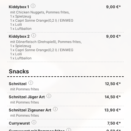
Kiddybox 1
i
9,00 €*
mit Chicken Nuggets, Pommes frites,
1 x Spielzeug
1 x
Capri Sonne Orange
(0,2 l) / EINWEG
1 x Lolli
1 x Luftballon
Kiddybox 2
i
9,00 €*
mit Dönerfleisch (Drehspieß), Pommes frites,
1 x Spielzeug
1 x
Capri Sonne Orange
(0,2 l) / EINWEG
1 x Lolli
1 x Luftballon
Snacks
Schnitzel
i
12,50 €*
mit Pommes frites
Schnitzel Jäger Art
i
14,50 €*
mit Pommes frites
Schnitzel Zigeuner Art
i
13,90 €*
mit Pommes frites
Currywurst
i
7,50 €*
i