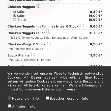
Currywurst mit Pommes frites
9,50 €*
Chicken Nuggets
i
in 10 Stück
9,30 €*
in 15 Stück
14,00 €*
in 20 Stück
16,90 €*
Chicken Nuggets mit Pommes frites, 6 Stück
i
8,60 €*
Chicken Nuggets Teller
i
11,70 €*
mit 6 x Chicken Nuggets, Salat, Beilage nach Wahl, Sauce
Chicken Wings, 6 Stück
i
8,90 €*
mit Pommes frites, Sauce
Sucuk Pfanne
i
11,90 €*
mit Sucuk, Tomaten, Ei, Paprika
Sucuklu Yumurta
i
11,90 €*
mit Rührei, türkischer Knoblauchwurst
Wir verwenden auf unserer Website technisch notwendige
Cookies. Mit Deiner jederzeit widerruflichen Einwilligung
setzen wir zudem Cookies ein, um wiederholte Besuche und
Jetzt hier bestellen
Klicks auf Affiliate-Links zu erkennen. Weitere Informationen
findest Du in unseren
Datenschutzhinweisen
.
Notwendig
Info
Besuchermessung
Info
* Alle Preise in Euro inkl. gesetzl. MwSt. Abbildungen können ggf. abweichen.
Informationen zu Inhalts- und Zusatzstoffen finden Sie unter
i
Affiliates
Info