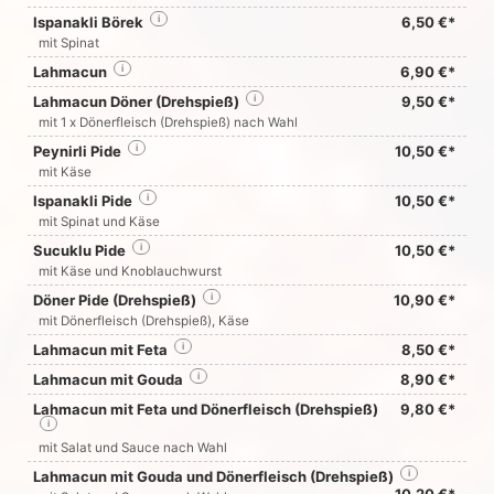
Ispanakli Börek
i
6,50 €*
mit Spinat
Lahmacun
i
6,90 €*
Lahmacun Döner (Drehspieß)
i
9,50 €*
mit 1 x Dönerfleisch (Drehspieß) nach Wahl
Peynirli Pide
i
10,50 €*
mit Käse
Ispanakli Pide
i
10,50 €*
mit Spinat und Käse
Sucuklu Pide
i
10,50 €*
mit Käse und Knoblauchwurst
Döner Pide (Drehspieß)
i
10,90 €*
mit Dönerfleisch (Drehspieß), Käse
Lahmacun mit Feta
i
8,50 €*
Lahmacun mit Gouda
i
8,90 €*
Lahmacun mit Feta und Dönerfleisch (Drehspieß)
9,80 €*
i
mit Salat und Sauce nach Wahl
Lahmacun mit Gouda und Dönerfleisch (Drehspieß)
i