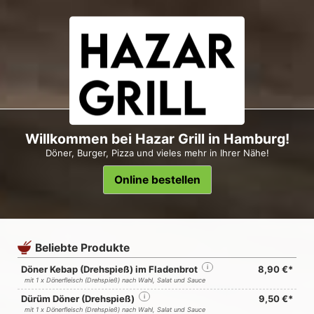
Willkommen bei Hazar Grill in Hamburg!
Döner, Burger, Pizza und vieles mehr in Ihrer Nähe!
Online bestellen
Beliebte Produkte
Döner Kebap (Drehspieß) im Fladenbrot
i
8,90 €*
mit 1 x Dönerfleisch (Drehspieß) nach Wahl, Salat und Sauce
Dürüm Döner (Drehspieß)
i
9,50 €*
mit 1 x Dönerfleisch (Drehspieß) nach Wahl, Salat und Sauce