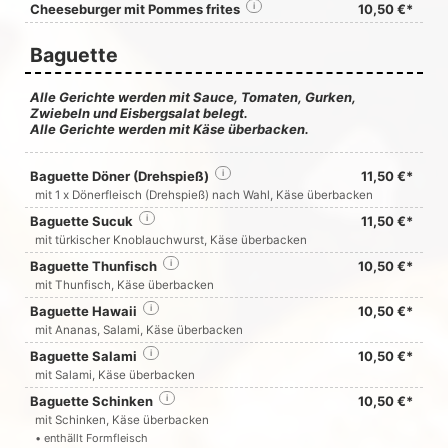
Cheeseburger mit Pommes frites
i
10,50 €*
Baguette
Alle Gerichte werden mit Sauce, Tomaten, Gurken,
Zwiebeln und Eisbergsalat belegt.
Alle Gerichte werden mit Käse überbacken.
Baguette Döner (Drehspieß)
i
11,50 €*
mit 1 x Dönerfleisch (Drehspieß) nach Wahl, Käse überbacken
Baguette Sucuk
i
11,50 €*
mit türkischer Knoblauchwurst, Käse überbacken
Baguette Thunfisch
i
10,50 €*
mit Thunfisch, Käse überbacken
Baguette Hawaii
i
10,50 €*
mit Ananas, Salami, Käse überbacken
Baguette Salami
i
10,50 €*
mit Salami, Käse überbacken
Baguette Schinken
i
10,50 €*
mit Schinken, Käse überbacken
• enthällt Formfleisch