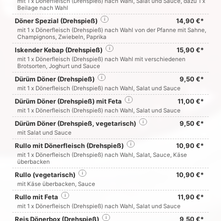
mit 1 x Dönerfleisch (Drehspieß) nach Wahl, Salat und Sauce, dazu 1 x
Beilage nach Wahl
Döner Spezial (Drehspieß)
i
14,90 €*
mit 1 x Dönerfleisch (Drehspieß) nach Wahl von der Pfanne mit Sahne,
Champignons, Zwiebeln, Paprika
Iskender Kebap (Drehspieß)
i
15,90 €*
mit 1 x Dönerfleisch (Drehspieß) nach Wahl mit verschiedenen
Brotsorten, Joghurt und Sauce
Dürüm Döner (Drehspieß)
i
9,50 €*
mit 1 x Dönerfleisch (Drehspieß) nach Wahl, Salat und Sauce
Dürüm Döner (Drehspieß) mit Feta
i
11,00 €*
mit 1 x Dönerfleisch (Drehspieß) nach Wahl, Salat und Sauce
Dürüm Döner (Drehspieß, vegetarisch)
i
9,50 €*
mit Salat und Sauce
Rullo mit Dönerfleisch (Drehspieß)
i
10,90 €*
mit 1 x Dönerfleisch (Drehspieß) nach Wahl, Salat, Sauce, Käse
überbacken
Rullo (vegetarisch)
i
10,90 €*
mit Käse überbacken, Sauce
Rullo mit Feta
i
11,90 €*
mit 1 x Dönerfleisch (Drehspieß) nach Wahl, Salat und Sauce
Reis Dönerbox (Drehspieß)
i
9,50 €*