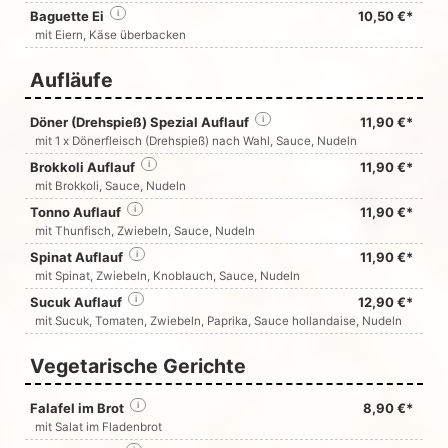
Baguette Ei
i
10,50 €*
mit Eiern, Käse überbacken
Aufläufe
Döner (Drehspieß) Spezial Auflauf
i
11,90 €*
mit 1 x Dönerfleisch (Drehspieß) nach Wahl, Sauce, Nudeln
Brokkoli Auflauf
i
11,90 €*
mit Brokkoli, Sauce, Nudeln
Tonno Auflauf
i
11,90 €*
mit Thunfisch, Zwiebeln, Sauce, Nudeln
Spinat Auflauf
i
11,90 €*
mit Spinat, Zwiebeln, Knoblauch, Sauce, Nudeln
Sucuk Auflauf
i
12,90 €*
mit Sucuk, Tomaten, Zwiebeln, Paprika, Sauce hollandaise, Nudeln
Vegetarische Gerichte
Falafel im Brot
i
8,90 €*
mit Salat im Fladenbrot